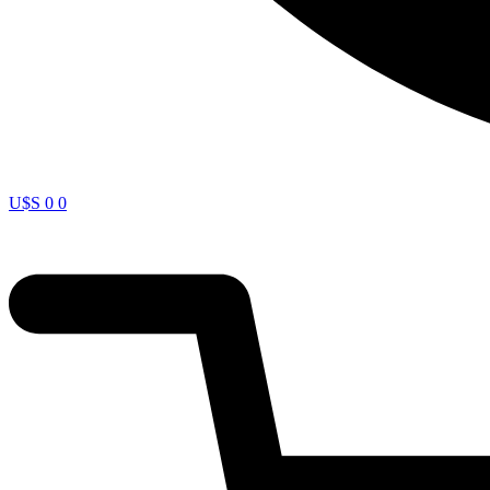
U$S
0
0