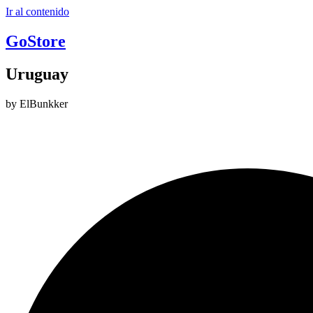
Ir al contenido
GoStore
Uruguay
by ElBunkker