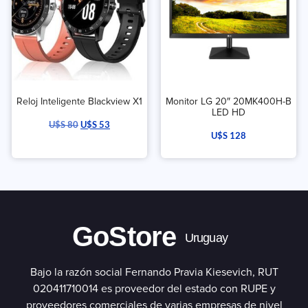
Reloj Inteligente Blackview X1
Monitor LG 20″ 20MK400H-B
LED HD
U$S
80
U$S
53
U$S
128
GoStore
Uruguay
Bajo la razón social Fernando Pravia Kiesevich, RUT
020411710014 es proveedor del estado con RUPE y
proveedores comerciales de varias empresas de nivel