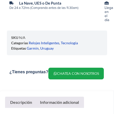
La Nave, UES o De Punta
Llega
De 24 a 72hrs (Comprando antes de las 11.30am)
en
el
día
SKU
N/A
Categorías
Relojes Inteligentes
,
Tecnología
Etiquetas
Garmin
,
Uruguay
¿Tienes preguntas?
CHATEA CON NOSOTROS
Descripción
Información adicional