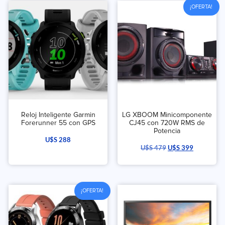
¡OFERTA!
Reloj Inteligente Garmin
LG XBOOM Minicomponente
Forerunner 55 con GPS
CJ45 con 720W RMS de
Potencia
U$S
288
U$S
479
U$S
399
¡OFERTA!