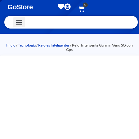
0
GoStore
Vestimenta y Accesorios
Inicio
/
Tecnología
/
Relojes Inteligentes
/ Reloj Inteligente Garmin Venu SQ con
Gps