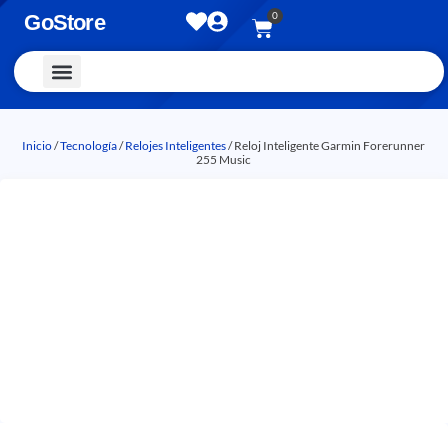
0
GoStore
Vestimenta y Accesorios
Inicio
/
Tecnología
/
Relojes Inteligentes
/ Reloj Inteligente Garmin Forerunner
255 Music