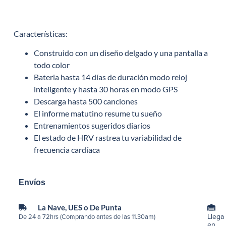
Características:
Construido con un diseño delgado y una pantalla a
todo color
Bateria hasta 14 días de duración modo reloj
inteligente y hasta 30 horas en modo GPS
Descarga hasta 500 canciones
El informe matutino resume tu sueño
Entrenamientos sugeridos diarios
El estado de HRV rastrea tu variabilidad de
frecuencia cardíaca
Envíos
La Nave, UES o De Punta
Llega
De 24 a 72hrs (Comprando antes de las 11.30am)
en