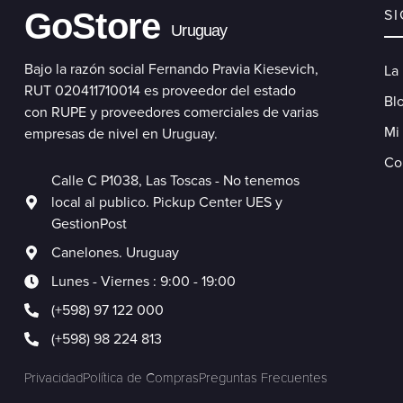
GoStore
S
Uruguay
Bajo la razón social Fernando Pravia Kiesevich,
La
RUT 020411710014 es proveedor del estado
Blo
con RUPE y proveedores comerciales de varias
Mi
empresas de nivel en Uruguay.
Co
Calle C P1038, Las Toscas - No tenemos
local al publico. Pickup Center UES y
GestionPost
Canelones. Uruguay
Lunes - Viernes : 9:00 - 19:00
(+598) 97 122 000
(+598) 98 224 813
Privacidad
Política de Compras
Preguntas Frecuentes