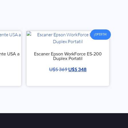
¡OFERTA!
ente USA a
Escaner Epson WorkForce ES-200
Duplex Portatil
U$S
369
U$S
348