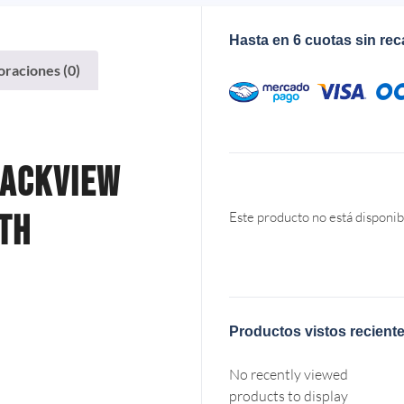
Hasta en 6 cuotas sin re
oraciones (0)
lackview
th
Este producto no está disponib
Productos vistos recient
No recently viewed
products to display
.