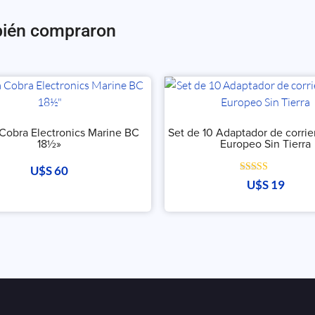
bién compraron
Cobra Electronics Marine BC
Set de 10 Adaptador de corri
18½»
Europeo Sin Tierra
U$S
60
Valorado con
U$S
19
5.00
de 5