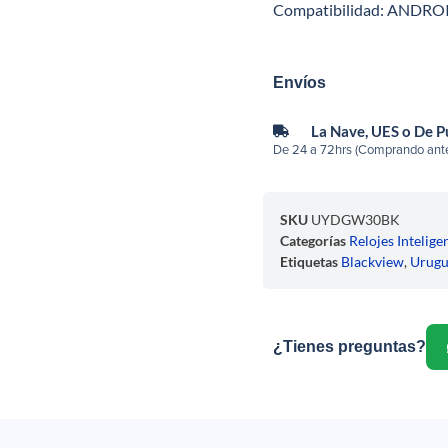
Compatibilidad: ANDROID 
Envíos
La Nave, UES o De 
De 24 a 72hrs (Comprando ante
SKU
UYDGW30BK
Categorías
Relojes Intelige
Etiquetas
Blackview
,
Urug
¿Tienes preguntas?