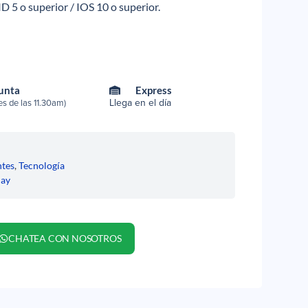
5 o superior / IOS 10 o superior.
Punta
Express
Llega en el día
s de las 11.30am)
ntes
,
Tecnología
uay
CHATEA CON NOSOTROS