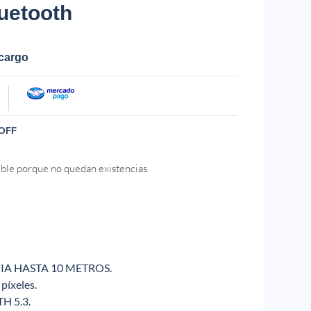
luetooth
ecargo
OFF
ible porque no quedan existencias.
NCIA HASTA 10 METROS.
 píxeles.
H 5.3.