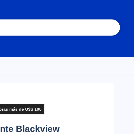
ras más de U$S 100
gente Blackview