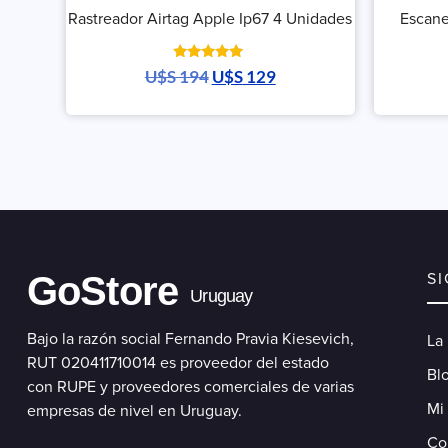
Rastreador Airtag Apple Ip67 4 Unidades
Escane
Valorado
U$S
194
U$S
129
con
5.00
de 5
GoStore
S
Uruguay
Bajo la razón social Fernando Pravia Kiesevich,
La
RUT 020411710014 es proveedor del estado
Blo
con RUPE y proveedores comerciales de varias
Mi
empresas de nivel en Uruguay.
Co