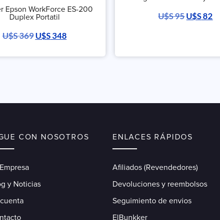
r Epson WorkForce ES-200
U$S
95
U$S
82
Duplex Portatil
U$S
369
U$S
348
IGUE CON NOSOTROS
ENLACES RÁPIDOS
 Empresa
Afiliados (Revendedores)
g y Noticias
Devoluciones y reembolsos
 cuenta
Seguimiento de envios
ntacto
ElBunkker