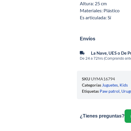
Altura: 25 cm
Materiales: Plástico
Es articulada: Sí
Envíos
La Nave, UES o De 
De 24 a 72hrs (Comprando ante
SKU
UYMA16794
Categorías
Juguetes
,
Kids
Etiquetas
Paw patrol
,
Urug
¿Tienes preguntas?