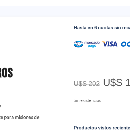
Hasta en 6 cuotas sin re
ros
U$S
1
U$S
202
Sin existencias
r
te para misiones de
Productos vistos recient