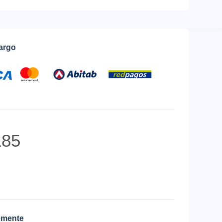
cargo
85
emente