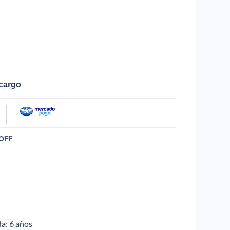
ecargo
OFF
a: 6 años