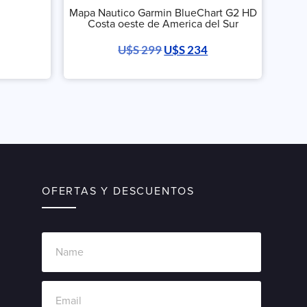
Mapa Nautico Garmin BlueChart G2 HD
Costa oeste de America del Sur
U$S
299
U$S
234
OFERTAS Y DESCUENTOS