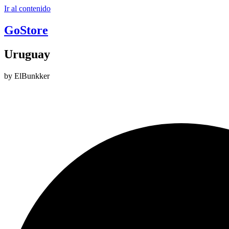
Ir al contenido
GoStore
Uruguay
by ElBunkker