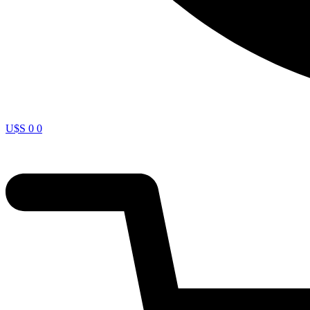
U$S
0
0