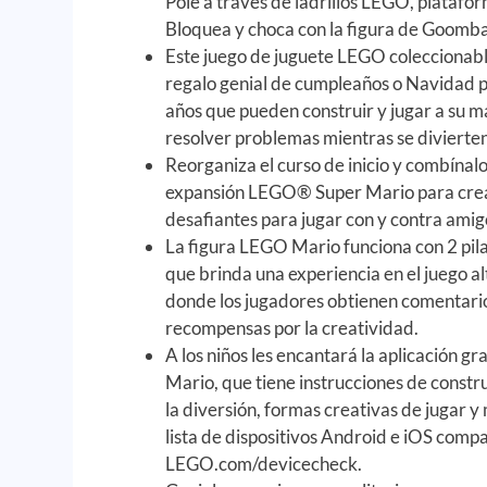
Pole a través de ladrillos LEGO, platafor
Bloquea y choca con la figura de Goomba
Este juego de juguete LEGO coleccionabl
regalo genial de cumpleaños o Navidad pa
años que pueden construir y jugar a su 
resolver problemas mientras se divierte
Reorganiza el curso de inicio y combínalo
expansión LEGO® Super Mario para crear
desafiantes para jugar con y contra amig
La figura LEGO Mario funciona con 2 pila
que brinda una experiencia en el juego a
donde los jugadores obtienen comentario
recompensas por la creatividad.
A los niños les encantará la aplicación g
Mario, que tiene instrucciones de constru
la diversión, formas creativas de jugar 
lista de dispositivos Android e iOS compat
LEGO.com/devicecheck.