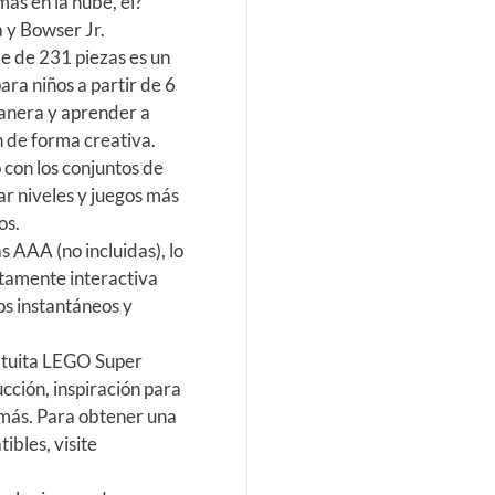
mas en la nube, el?
 y Bowser Jr.
e de 231 piezas es un
ra niños a partir de 6
manera y aprender a
n de forma creativa.
 con los conjuntos de
 niveles y juegos más
os.
s AAA (no incluidas), lo
ltamente interactiva
s instantáneos y
ratuita LEGO Super
cción, inspiración para
y más. Para obtener una
ibles, visite