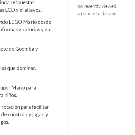
rinda respuestas
No recently viewed
as LCD y el altavoz.
products to display
iendo LEGO Mario desde
taformas giratorias y en
uguete de Goomba y
eles que dominar.
Super Mario para
ra niños.
rotación para facilitar
de construir y jugar, y
igos.