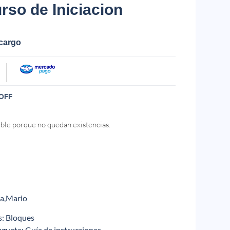
rso de Iniciacion
ecargo
OFF
ible porque no quedan existencias.
a,Mario
s
: Bloques
uguete
: Guía de instrucciones