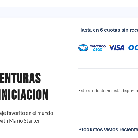
Hasta en 6 cuotas sin re
venturas
Iniciacion
Este producto no está disponib
aje favorito en el mundo
ith Mario Starter
Productos vistos recient