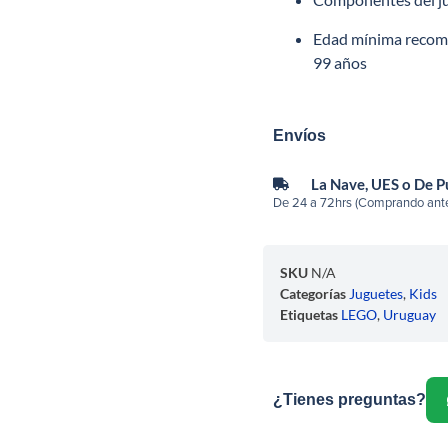
Edad mínima reco
99 años
Envíos
La Nave, UES o De 
De 24 a 72hrs (Comprando ante
SKU
N/A
Categorías
Juguetes
,
Kids
Etiquetas
LEGO
,
Uruguay
¿Tienes preguntas?