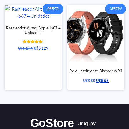
¡OFERTA!
¡OFERTA!
Rastreador Airtag Apple Ip67 4
Unidades
Valorado
U$S
194
U$S
129
con
5.00
de 5
Reloj Inteligente Blackview X1
U$S
80
U$S
53
GoStore
Uruguay