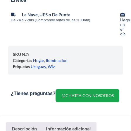
Envíos
La Nave, UES o De Punta
Llega
De 24 a 72hrs (Comprando antes de las 11.30am)
en
el
día
SKU
N/A
Categorías
Hogar
,
Iluminacion
Etiquetas
Uruguay
,
Wiz
¿Tienes preguntas?
CHATEA CON NOSOTROS
Descripción
Información adicional