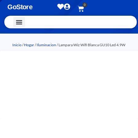
0
GoStore
Vestimenta y Accesorios
Inicio
/
Hogar
/
Iluminacion
/ Lampara Wiz Wifi Blanca GU10 Led 4.9W