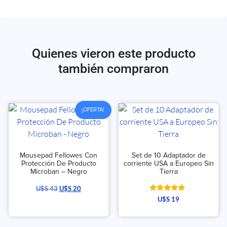
Quienes vieron este producto
también compraron
¡OFERTA!
Mousepad Fellowes Con
Set de 10 Adaptador de
Protección De Producto
corriente USA a Europeo Sin
Microban – Negro
Tierra
U$S
43
U$S
20
Valorado
U$S
19
con
5.00
de 5