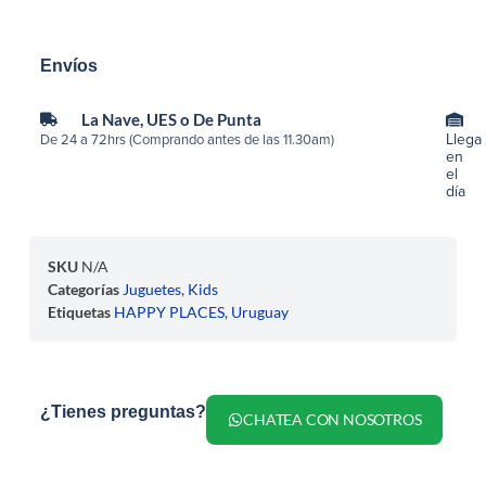
Envíos
La Nave, UES o De Punta
Llega
De 24 a 72hrs (Comprando antes de las 11.30am)
en
el
día
SKU
N/A
Categorías
Juguetes
,
Kids
Etiquetas
HAPPY PLACES
,
Uruguay
¿Tienes preguntas?
CHATEA CON NOSOTROS