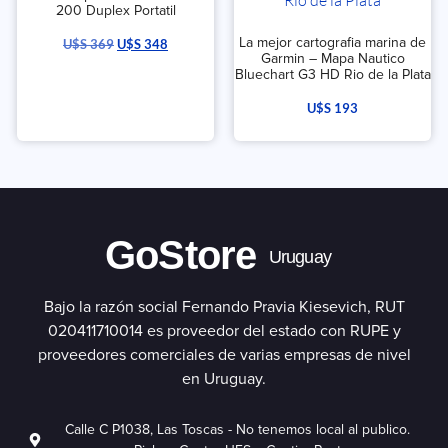
200 Duplex Portatil
La mejor cartografia marina de
U$S
369
U$S
348
Garmin – Mapa Nautico
Bluechart G3 HD Rio de la Plata
U$S
193
GoStore
Uruguay
Bajo la razón social Fernando Pravia Kiesevich, RUT
020411710014 es proveedor del estado con RUPE y
proveedores comerciales de varias empresas de nivel
en Uruguay.
Calle C P1038, Las Toscas - No tenemos local al publico.