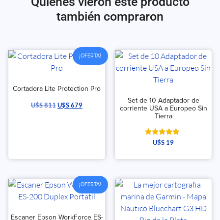
Quienes vieron este producto
también compraron
¡OFERTA!
Cortadora Lite Protection Pro
Set de 10 Adaptador de
U$S
811
U$S
679
corriente USA a Europeo Sin
Tierra
Valorado
U$S
19
con
5.00
de 5
¡OFERTA!
Escaner Epson WorkForce ES-