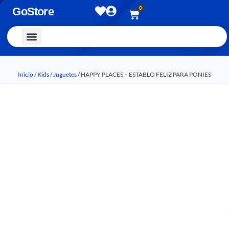
0
GoStore
Vestimenta y Accesorios
Inicio
/
Kids
/
Juguetes
/ HAPPY PLACES – ESTABLO FELIZ PARA PONIES