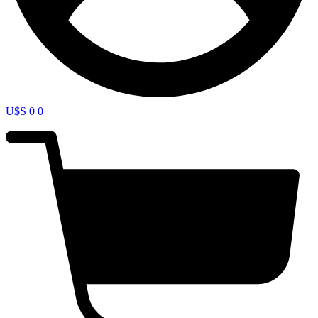
U$S
0
0