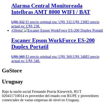
Alarma Central Monitoreada
Intelbras AMT 8000 WIFI / BAT
U$S
332
El precio original era: U$S 332.
U$S
238
El precio
actual es: U$S 238.
¡Oferta!
Escaner Epson WorkForce ES-200
Duplex Portatil
U$S
369
El precio original era: U$S 369.
U$S
348
El precio
actual es: U$S 348.
GoStore
Uruguay
Bajo la razón social Fernando Pravia Kiesevich, RUT
020411710014 es proveedor del estado con RUPE y proveedores
comerciales de varias empresas de nivel en Uruguay.