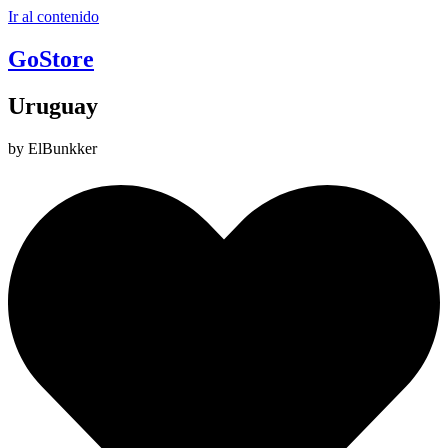
Ir al contenido
GoStore
Uruguay
by ElBunkker