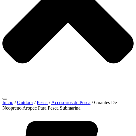
Inicio
/
Outdoor
/
Pesca
/
Accesorios de Pesca
/ Guantes De
Neopreno Aropec Para Pesca Submarina