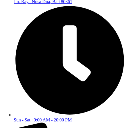
Jln. Raya Nusa Dua, Bali 80361
Sun - Sat : 9:00 AM - 20:00 PM