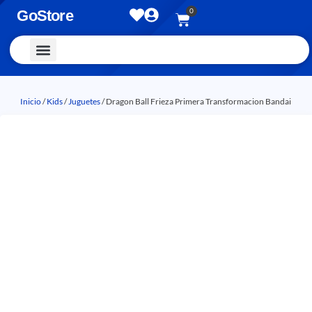
0
GoStore
Vestimenta y Accesorios
Inicio
/
Kids
/
Juguetes
/ Dragon Ball Frieza Primera Transformacion Bandai