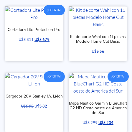
¡OFERTA!
Cortadora Lite Protection Pro
Kit de corte Wahl con 11 piezas
U$S
811
U$S
679
Modelo Home Cut Basic
U$S
56
¡OFERTA!
¡OFERTA!
Cargador 20V Stanley 1A. Li-Ion
Mapa Nautico Garmin BlueChart
U$S
95
U$S
82
G2 HD Costa oeste de America
del Sur
U$S
299
U$S
234