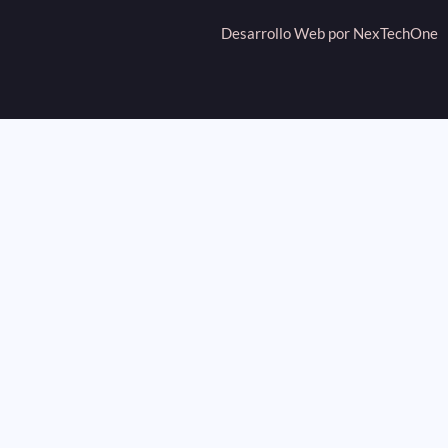
Desarrollo Web por
NexTechOne