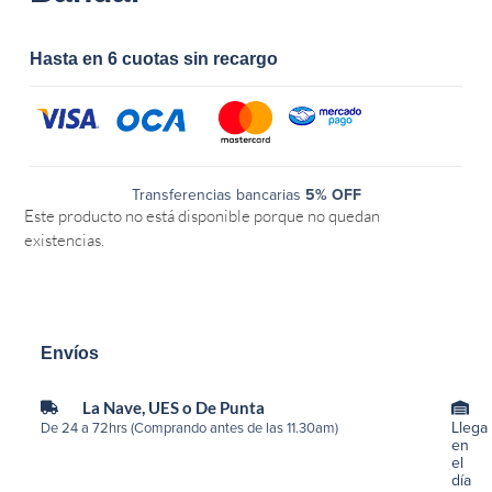
Hasta en 6 cuotas sin recargo
Transferencias bancarias
5% OFF
Este producto no está disponible porque no quedan
existencias.
Envíos
La Nave, UES o De Punta
Llega
De 24 a 72hrs (Comprando antes de las 11.30am)
en
el
día