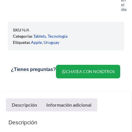
en
el
día
SKU
N/A
Categorías
Tablets
,
Tecnología
Etiquetas
Apple
,
Uruguay
¿Tienes preguntas?
CHATEA CON NOSOTROS
Descripción
Información adicional
Descripción