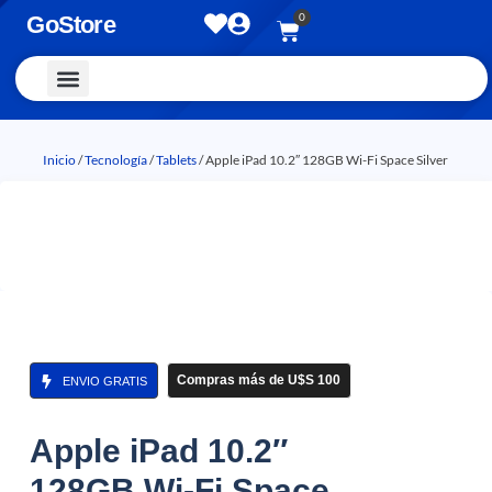
0
GoStore
Vestimenta y Accesorios
Inicio
/
Tecnología
/
Tablets
/ Apple iPad 10.2″ 128GB Wi-Fi Space Silver
Compras más de U$S 100
ENVIO GRATIS
Apple iPad 10.2″
128GB Wi-Fi Space