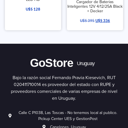
Cargador de Baterias
Inteligentes 12V 4/12/25A Black
U$S
128
+ Decker
U$S
395
U$S
336
GoStore
Uruguay
Bajo la razón social Fernando Pravia Kiesevich, RUT
020411710014 es proveedor del estado con RUPE y
proveedores comerciales de varias empresas de nivel
en Uruguay.
Calle C P1038, Las Toscas - No tenemos local al publico.
Pickup Center UES y GestionPost
Canelones. Uruguay