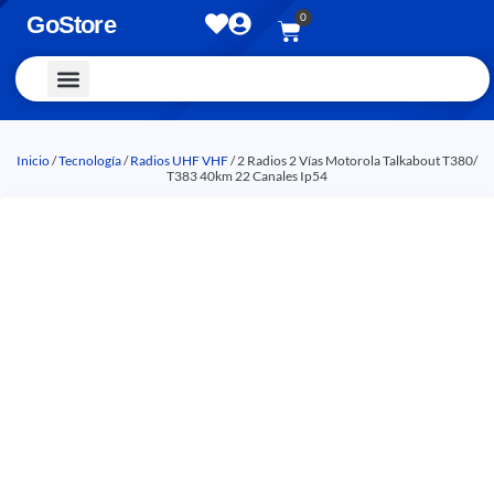
0
GoStore
Vestimenta y Accesorios
Inicio
/
Tecnología
/
Radios UHF VHF
/ 2 Radios 2 Vías Motorola Talkabout T380/
T383 40km 22 Canales Ip54