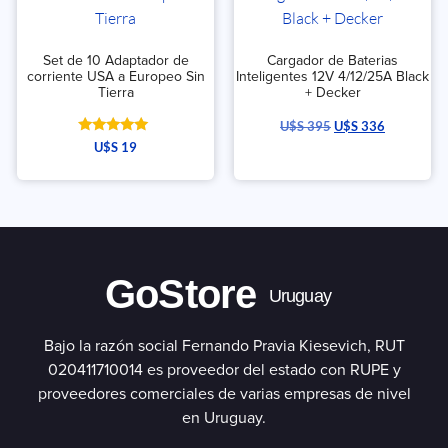
Set de 10 Adaptador de
Cargador de Baterias
corriente USA a Europeo Sin
Inteligentes 12V 4/12/25A Black
Tierra
+ Decker
U$S
395
U$S
336
Valorado
U$S
19
con
5.00
de 5
GoStore
Uruguay
Bajo la razón social Fernando Pravia Kiesevich, RUT
020411710014 es proveedor del estado con RUPE y
proveedores comerciales de varias empresas de nivel
en Uruguay.