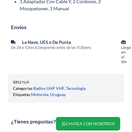
1 Adaptador Con Cable Y, 2 Cordones, 2
Mosquetones, 1 Manual
Envíos
La Nave, UES o De Punta
Llega
De 24 a 72hrs (Comprando antes de las 11.30am)
en
el
día
SKU
N/A
Categorías
Radios UHF VHF
,
Tecnología
Etiquetas
Motorola
,
Uruguay
¿Tienes preguntas?
CHATEA CON NOSOTROS