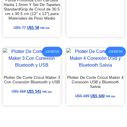
Hasta 1,5mm Y Set De Tapetes
StandardGrip de Cricut de 30.5
cm x 30.5 cm (12″ x 12″) para
Materiales de Peso Medio
U$S
77
U$S
58
IVA inc
¡OFERTA!
¡OFERTA!
Plotter De Corte Cricut Maker 3
Plotter De Corte Cricut Maker 4
Con Conexión Bluetooth y USB
Conexión USB y Bluetooth
Salvia
U$S
668
U$S
541
IVA inc
U$S
699
U$S
640
IVA inc