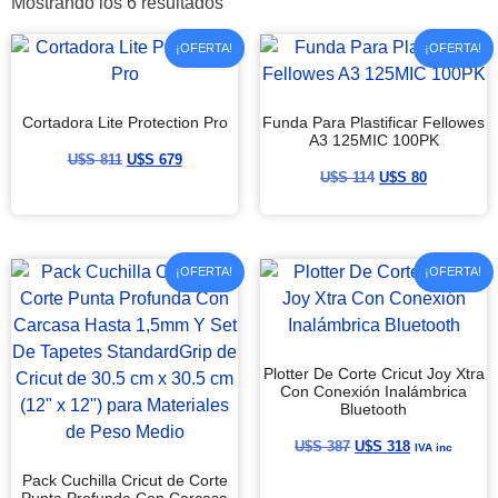
Mostrando los 6 resultados
¡OFERTA!
¡OFERTA!
Cortadora Lite Protection Pro
Funda Para Plastificar Fellowes
A3 125MIC 100PK
U$S
811
U$S
679
U$S
114
U$S
80
¡OFERTA!
¡OFERTA!
Plotter De Corte Cricut Joy Xtra
Con Conexión Inalámbrica
Bluetooth
U$S
387
U$S
318
IVA inc
Pack Cuchilla Cricut de Corte
Punta Profunda Con Carcasa