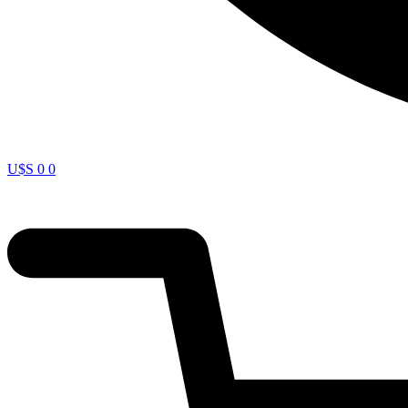
U$S
0
0