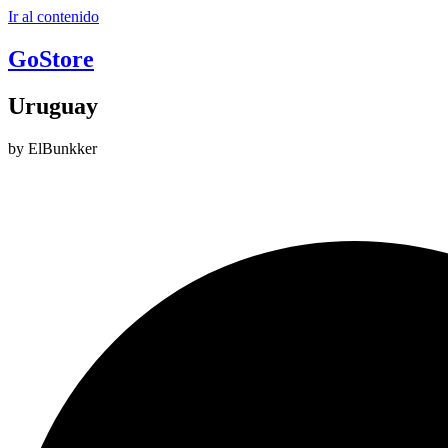
Ir al contenido
GoStore
Uruguay
by ElBunkker