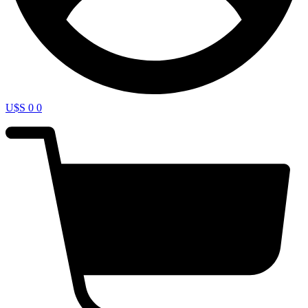
U$S
0
0