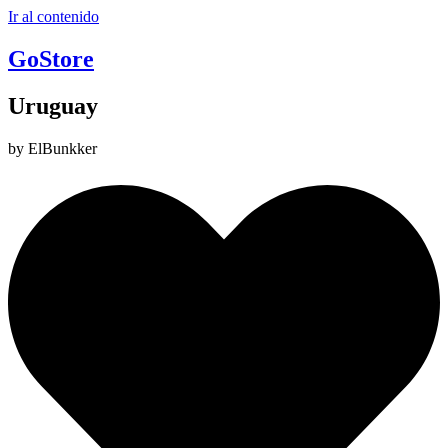
Ir al contenido
GoStore
Uruguay
by ElBunkker