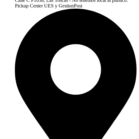
Calle C P1038, Las Toscas - No tenemos local al publico.
Pickup Center UES y GestionPost