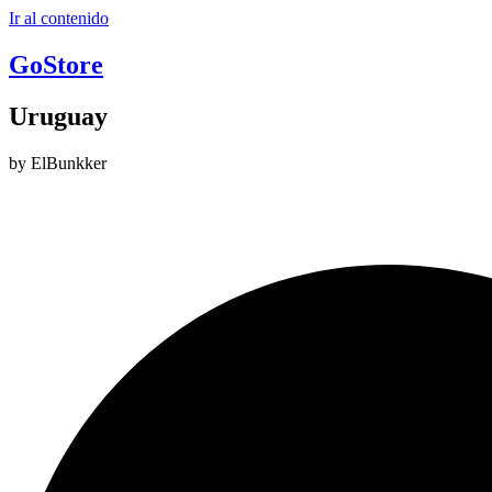
Ir al contenido
GoStore
Uruguay
by ElBunkker