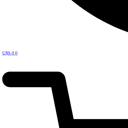
U$S
0
0